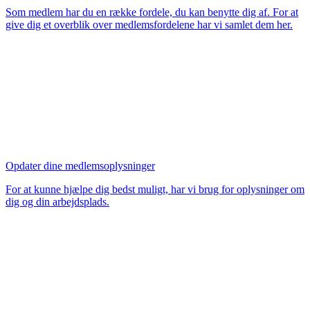
Som medlem har du en række fordele, du kan benytte dig af. For at
give dig et overblik over medlemsfordelene har vi samlet dem her.
Opdater dine medlemsoplysninger
For at kunne hjælpe dig bedst muligt, har vi brug for oplysninger om
dig og din arbejdsplads.