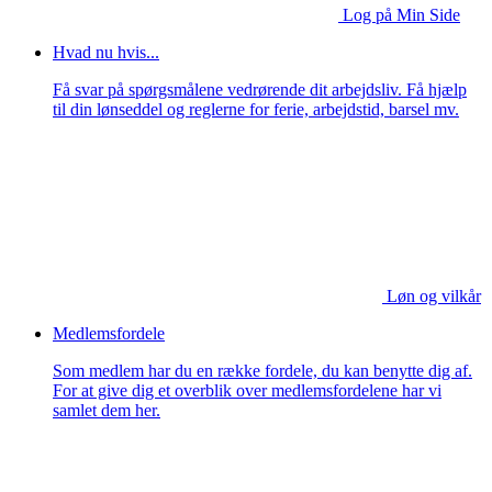
Log på Min Side
Hvad nu hvis...
Få svar på spørgsmålene vedrørende dit arbejdsliv. Få hjælp
til din lønseddel og reglerne for ferie, arbejdstid, barsel mv.
Løn og vilkår
Medlemsfordele
Som medlem har du en række fordele, du kan benytte dig af.
For at give dig et overblik over medlemsfordelene har vi
samlet dem her.